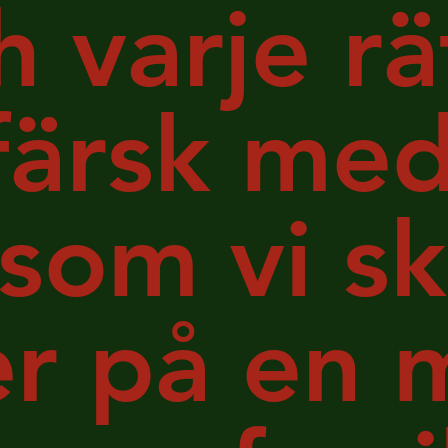
h varje rä
s färsk m
som vi sk
r på en 