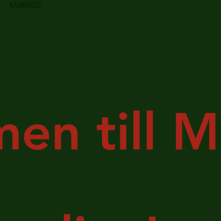
NAANBRÖD
en till M