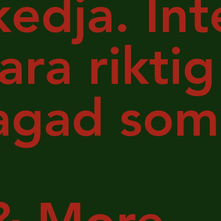
kedja. Int
ara riktig
llagad so