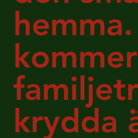
hemma. 
kommer 
familjet
krydda ä