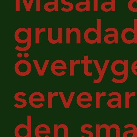
Masala 
grundad
övertyge
serverar
den sma