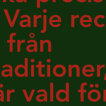
Varje re
från
raditioner
r vald för