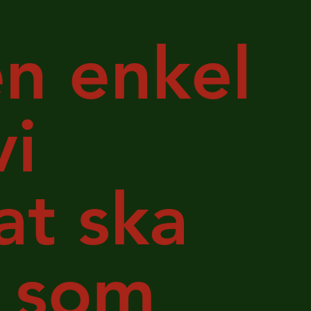
n enkel
vi
at ska
s som