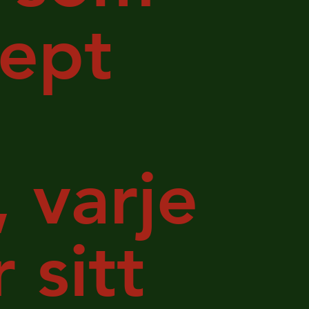
cept
, varje
 sitt