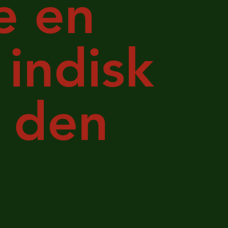
e en
 indisk
m den