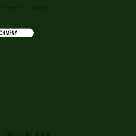
smaker till varje rätt.
CHMENY
FÄRSK & RÖKT TANDOORI