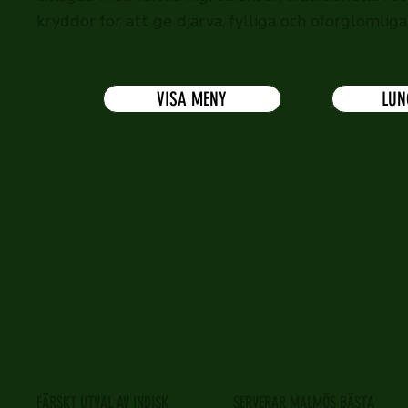
kryddor för att ge djärva, fylliga och oförglömliga 
VISA MENY
LUN
FÄRSKT UTVAL AV INDISK
SERVERAR MALMÖS BÄSTA