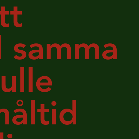
tt
ed samma
ulle
måltid