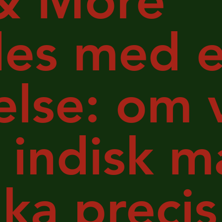
& More
es med e
lse: om 
 indisk m
ka preci