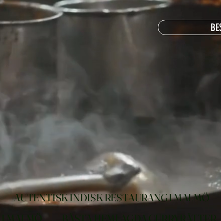
BE
AUTENTISK INDISK RESTAURANG I MALMÖ
 I MALMÖ
BÄSTA HEMLAGDA CURRYRÄTTER