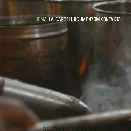
HEM
A LA CARTE
LUNCHMENY
OM
KONTAKTA
ÄKTA HEMLAGDA CURRYRÄTTER