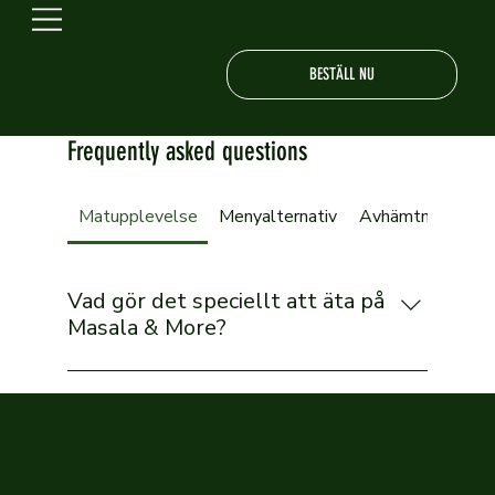
BESTÄLL NU
Frequently asked questions
Matupplevelse
Menyalternativ
Avhämtning och u
Vad gör det speciellt att äta på
Masala & More?
På Masala & More erbjuder vi en varm och
inbjudande atmosfär där du kan njuta av
autentisk indisk mat tillagad med färska
ingredienser och traditionella recept. Vårt mål
är att varje måltid ska kännas som ett