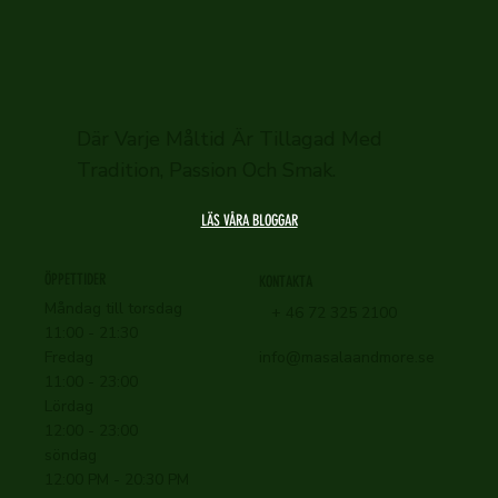
speciellt tillfälle.
Där Varje Måltid Är Tillagad Med
Tradition, Passion Och Smak.
LÄS VÅRA BLOGGAR
ÖPPETTIDER
KONTAKTA
Måndag till torsdag
+ 46 72 325 2100
11:00 - 21:30
info@masalaandmore.se
Fredag
11:00 - 23:00
Lördag
12:00 - 23:00
söndag
12:00 PM - 20:30 PM